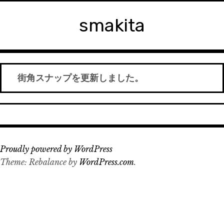
コ
ン
smakita
テ
ン
ツ
へ
街角スナップを更新しました。
移
動
投
稿
Proudly powered by WordPress
ナ
Theme: Rebalance by
WordPress.com
.
ビ
ゲ
ー
シ